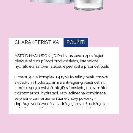
oti vráskám a stárnutí pleti
jící péče
CHARAKTERISTIKA
POUŽITÍ
Xcell
ASTRID HYALURON 3D Protivráskové a zpevňující
pleťové sérum působí proti vráskám, intenzivně
hydratuje a zároveň zlepšuje pevnost a pružnost pleti.
Premium
Obsahuje 4 % komplexu 4 typů kyseliny hyaluronové
s vysokými hydratačními a anti-ageing vlastnostmi,
které se spojí a vytvoří tak 3D síť poskytující okamžitou
nol
trojrozměrnou hydrataci. Tato jedinečná kombinace
se přesně zaměřuje na různé vrstvy pokožky -
doplňuje vodu zvenčí a zadržuje ji zevnitř, udržuje tak
n C
pokožku neustále hydratovanou a dodává jí pružnost
a hladkost.
on 3D
Ultra vysokomolekulární hyaluronát sodný
vytváří na povrchu pokožky ochranný ﬁlm