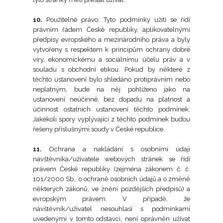
10.
Použitelné právo: Tyto podmínky užití se řídí
právním řádem České republiky, aplikovatelnými
předpisy evropského a mezinárodního práva a byly
vytvořeny s respektem k principům ochrany dobré
víry, ekonomickému a sociálnímu účelu práv a v
souladu s obchodní etikou. Pokud by některé z
těchto ustanovení bylo shledáno protiprávním nebo
neplatným, bude na něj pohlíženo jako na
ustanovení neúčinné, bez dopadu na platnost a
účinnost ostatních ustanovení těchto podmínek.
Jakékoli spory vyplývající z těchto podmínek budou
řešeny příslušnými soudy v České republice.
11.
Ochrana a nakládání s osobními údaji
návštěvníka/uživatele webových stránek se řídí
právem České republiky (zejména zákonem č. č.
101/2000 Sb., o ochraně osobních údajů a o změně
některých zákonů, ve znění pozdějších předpisů) a
evropským právem. V případě, že
návštěvník/uživatel nesouhlasí s podmínkami
uvedenými v tomto odstavci, není oprávněn užívat