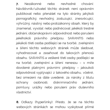
7.
Nezákonné nebo nevhodné chování:
Návštěvník/uživatel těchto stránek není oprávněn
publikovat nebo přenášet na tyto stránky jakýkoli
pornografický, nevhodný, zostuzující, znesvěcující,
výhrůžný, násilný nebo protizákonný obsah, který by
znamenal, vyvolal nebo podněcoval jakékoli trestné
jednání, občanskoprávní odpovědnost nebo porušení
jakéhokoli právního předpisu. SARANTIS nebo
jakákoli třetí osoba podílející se na tvorbě, zveřejnění
a šíření těchto webových stránek může sledovat,
vyhodnocovat a zasahovat do takových přenosů
obsahu. SARANTIS a veškeré třetí osoby podílející se
na tvorbě, zveřejnění a šíření nenesou – v míře
dovolené platnými právními předpisy – jakoukoli
odpovědnost vyplývající z takového obsahu, včetně,
bez omezení na dále uvedené, za nároky z titulu
ochrany osobnosti, diskriminačního jednání,
pomluvy, urážky nebo porušení práv duševního
vlastnictví.
8.
Odkazy (hyperlinky): Přesto, že se na těchto
webových stránkách se mohou vyskytovat přímé