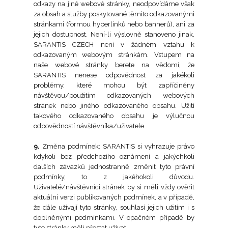
odkazy na jiné webové stránky, neodpovídáme však
za obsah a služby poskytované těmito odkazovanými
stránkami (formou hyperlinků nebo bannerů), ani za
jejich dostupnost. Není-li výslovně stanoveno jinak,
SARANTIS CZECH není v žádném vztahu k
odkazovaným webovým stránkám. Vstupem na
naše webové stránky berete na vědomí, že
SARANTIS nenese odpovědnost za jakékoli
problémy, které mohou být zapříčiněny
návštěvou/použitím odkazovaných webových
stránek nebo jiného odkazovaného obsahu. Užití
takového odkazovaného obsahu je výlučnou
odpovědností návštěvníka/uživatele.
9.
Změna podmínek: SARANTIS si vyhrazuje právo
kdykoli bez předchozího oznámení a jakýchkoli
dalších závazků jednostranně změnit tyto právní
podmínky, to z jakéhokoli důvodu.
Uživatelé/návštěvníci stránek by si měli vždy ověřit
aktuální verzi publikovaných podmínek, a v případě,
že dále užívají tyto stránky, souhlasí jejich užitím i s
doplněnými podmínkami. V opačném případě by
tyto stránky měli přestat užívat.