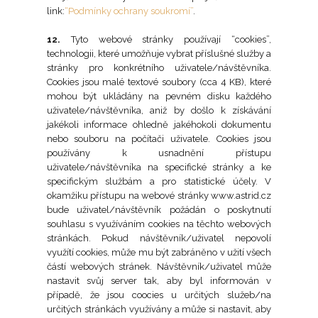
link:
“Podmínky ochrany soukromí”
.
12.
Tyto webové stránky používají “cookies”,
technologii, které umožňuje vybrat příslušné služby a
stránky pro konkrétního uživatele/návštěvníka.
Cookies jsou malé textové soubory (cca 4 KB), které
mohou být ukládány na pevném disku každého
uživatele/návštěvníka, aniž by došlo k získávání
jakékoli informace ohledně jakéhokoli dokumentu
nebo souboru na počítači uživatele. Cookies jsou
používány k usnadnění přístupu
uživatele/návštěvníka na specifické stránky a ke
specifickým službám a pro statistické účely. V
okamžiku přístupu na webové stránky www.astrid.cz
bude uživatel/návštěvník požádán o poskytnutí
souhlasu s využíváním cookies na těchto webových
stránkách. Pokud návštěvník/uživatel nepovolí
využítí cookies, může mu být zabráněno v užití všech
částí webových stránek. Návštěvník/uživatel může
nastavit svůj server tak, aby byl informován v
případě, že jsou coocies u určitých služeb/na
určitých stránkách využívány a může si nastavit, aby