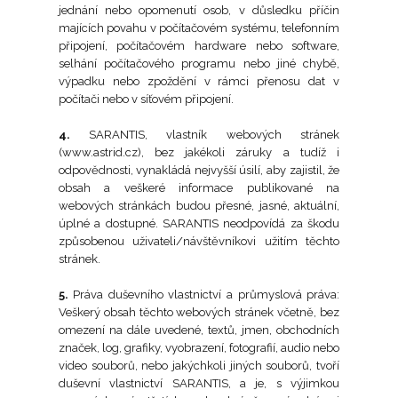
jednání nebo opomenutí osob, v důsledku příčin
majících povahu v počítačovém systému, telefonním
oti vráskám a stárnutí pleti
připojení, počítačovém hardware nebo software,
selhání počítačového programu nebo jiné chybě,
výpadku nebo zpoždění v rámci přenosu dat v
jící péče
počítači nebo v síťovém připojení.
4.
SARANTIS, vlastník webových stránek
(www.astrid.cz), bez jakékoli záruky a tudíž i
Xcell
odpovědnosti, vynakládá nejvyšší úsilí, aby zajistil, že
obsah a veškeré informace publikované na
webových stránkách budou přesné, jasné, aktuální,
Premium
úplné a dostupné. SARANTIS neodpovídá za škodu
způsobenou uživateli/návštěvníkovi užitím těchto
stránek.
nol
5.
Práva duševního vlastnictví a průmyslová práva:
Veškerý obsah těchto webových stránek včetně, bez
n C
omezení na dále uvedené, textů, jmen, obchodních
značek, log, grafiky, vyobrazení, fotografií, audio nebo
video souborů, nebo jakýchkoli jiných souborů, tvoří
on 3D
duševní vlastnictví SARANTIS, a je, s výjimkou