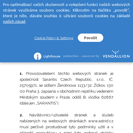
Pro optimalizaci vašich zkušeností a vylepšení funkcí našich webových
 to categories
 to categories
 to categories
 to categories
stránek využíváme soubory cookies. Kliknutím na tlačítko „povolit“,
MENU
SEARCH
které je níže, dáváte souhlas k užívání souborů cookies na základě
ÝROBKU
ýrobku
a
ýrobku
našich zásad
.
 krémy
é krémy
D SUN
o holení
LEGISLATIVA
Cookie Policy & Settings
Povolit
 krémy
o nohy
RA
a holení
Podmínky užití
production – powered by
ýrobku
á séra
moments tělové krémy
CE
1.
Provozovatelem těchto webových stránek je
společnost Sarantis Czech Republic, s.r.o., IČ:
krémy
25705971, se sídlem Žerotínova 1133/32, Žižkov, 130
na opalování
00 Praha 3, zapsaná v obchodním rejstříku vedeném
Městským soudem v Praze, oddíl B, vložka 62867
í mléka/gely
(dále jen „SARANTIS“).
rie
na opalování ve spreji
2.
Návštěvníci/uživatelé stránek a služeb
 vody
lní pokožka
nabízených na webových stránkách www.astrid.cz
na opalování
musí pečlivě prostudovat tyto podmínky užití a v
případě nesouhlasu s nimi tyto webové stránky