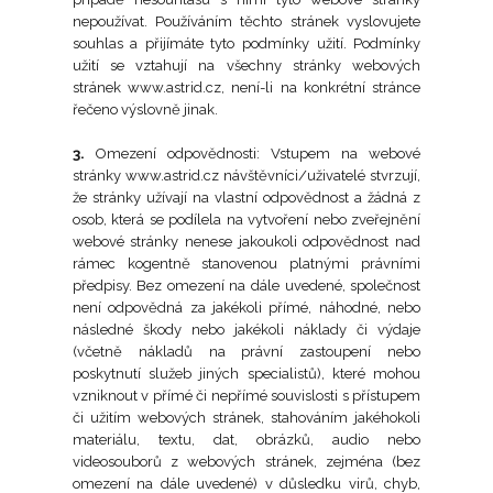
vač Očí
 pokožka
nepoužívat. Používáním těchto stránek vyslovujete
na opalování ve spreji
souhlas a přijímáte tyto podmínky užití. Podmínky
rní vody
suchá pokožka
užití se vztahují na všechny stránky webových
stránek www.astrid.cz, není-li na konkrétní stránce
á péče
řečeno výslovně jinak.
ny typy pokožky
3.
Omezení odpovědnosti: Vstupem na webové
o opalování
stránky www.astrid.cz návštěvníci/uživatelé stvrzují,
 rty
že stránky užívají na vlastní odpovědnost a žádná z
osob, která se podílela na vytvoření nebo zveřejnění
palování
webové stránky nenese jakoukoli odpovědnost nad
řky pod oči
rámec kogentně stanovenou platnými právními
 ochrany
předpisy. Bez omezení na dále uvedené, společnost
rie
není odpovědná za jakékoli přímé, náhodné, nebo
ochrana (OF 6-10)
následné škody nebo jakékoli náklady či výdaje
ní/smíšená pleť
(včetně nákladů na právní zastoupení nebo
poskytnutí služeb jiných specialistů), které mohou
í ochrana (OF 15-20)
vzniknout v přímé či nepřímé souvislosti s přístupem
citlivá pleť
či užitím webových stránek, stahováním jakéhokoli
materiálu, textu, dat, obrázků, audio nebo
 ochrana (OF 30-50)
videosouborů z webových stránek, zejména (bez
ační péče
omezení na dále uvedené) v důsledku virů, chyb,