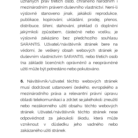
uznaných práv třetích osob, chráněno národním i
mezinárodním právem duševního vlastnictví. Není-li
Elixir
výslovně stanoveno jinak, jakákoli reprodukce,
publikace, kopírování, ukládání, prodej, přenos,
distribuce, šíření, stahování, překlad či doplnění
racle
jakýmkoli způsobem, částečně nebo vcelku, je
výslovně zakázáno bez předchozího souhlasu
en Pro
SARANTIS. Uživatel/návštěvník stránek bere na
vědomí, že veškerý obsah webových stránek je
duševním vlastnictvím SARANTIS, nebo třetích osob
d Care
(na základě licenčních oprávnění) a neoprávněné
užití může být potrestáno nebo pokutováno.
iotic
6.
Návštěvník/uživatel těchto webových stránek
musí dodržovat ustanovení českého, evropského a
mezinárodního práva a relevantní právní úpravu
 rty
oblasti telekomunikací a zdržet se jakéhokoli zneužití
nebo nezákonného užití obsahu těchto webových
stránek. Uživatel/návštěvník těchto stránek nese
odpovědnost za jakoukoli škodu, která může
vzniknout v důsledku jeho vadného nebo
zakázaného užití stránek.