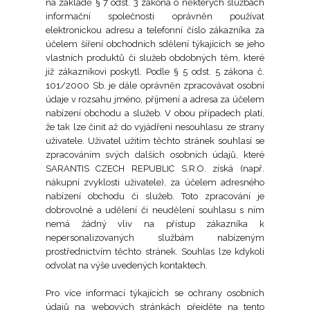
na základě § 7 odst. 3 zákona o některých službách
informační společnosti oprávněn používat
elektronickou adresu a telefonní číslo zákazníka za
účelem šíření obchodních sdělení týkajících se jeho
vlastních produktů či služeb obdobných těm, které
již zákazníkovi poskytl. Podle § 5 odst. 5 zákona č.
101/2000 Sb. je dále oprávněn zpracovávat osobní
údaje v rozsahu jméno, příjmení a adresa za účelem
nabízení obchodu a služeb. V obou případech platí,
že tak lze činit až do vyjádření nesouhlasu ze strany
uživatele. Uživatel užitím těchto stránek souhlasí se
zpracováním svých dalších osobních údajů, které
SARANTIS CZECH REPUBLIC S.R.O. získá (např.
nákupní zvyklosti uživatele), za účelem adresného
nabízení obchodu či služeb. Toto zpracování je
dobrovolné a udělení či neudělení souhlasu s ním
nemá žádný vliv na přístup zákazníka k
nepersonalizovaných službám nabízeným
prostřednictvím těchto stránek. Souhlas lze kdykoli
odvolat na výše uvedených kontaktech.
Pro více informací týkajících se ochrany osobních
údajů na webových stránkách přejděte na tento