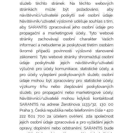
služeb těchto stránek. Na těchto webových
stránkách může být požadováno, aby
návštěvníci/uživatelé poskytli své osobní údaje.
Návštěvník/uživatel výslovně uděluje souhlas s tím,
aby SARANTIS zpracovával jeho osobní údaje pro
propagační a marketingové účely. Tyto webové
stránky zachovávají osobní charakter Vašich
informací a nebudeme je poskytovat třetím osobám
(kromě případů povinnosti výslovně stanovené
zákonem). Tyto webové stránky shromažďují osobní
údaje poskytnuté jejich návštěvníky/uživateli
výlučně pro účely komunikace, statistické účely, a
pro účely vylepšení poskytovaných služeb; osobní
údaje mohou být zpracovány pro statistické účely,
výzkumy trhu nebo zlepšování poskytovaných
služeb, pro propagační nebo marketingové účely.
Návštěvníci/uživatelé mohou kdykoli kontaktovat
SARANTIS na adrese Žerotínova 1133/32, 130 00
Praha 3, Česká republika nebo telefonním čísle + 420
222 801 700 za účelem ověření, zda společnost
jejich osobní údaje zpracovává a pro vyžádání jejich
opravy, doplnění nebo odstranění. SARANTIS bude