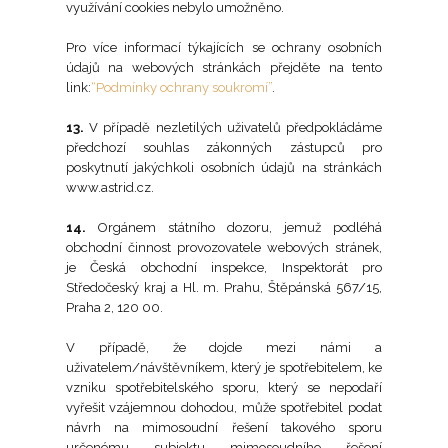
využívání cookies nebylo umožněno.
Pro více informací týkajících se ochrany osobních
údajů na webových stránkách přejděte na tento
link:
“Podmínky ochrany soukromí”
.
13.
V případě nezletilých uživatelů předpokládáme
předchozí souhlas zákonných zástupců pro
poskytnutí jakýchkoli osobních údajů na stránkách
www.astrid.cz.
14.
Orgánem státního dozoru, jemuž podléhá
obchodní činnost provozovatele webových stránek,
je Česká obchodní inspekce, Inspektorát pro
Středočeský kraj a Hl. m. Prahu, Štěpánská 567/15,
Praha 2, 120 00.
V případě, že dojde mezi námi a
uživatelem/návštěvníkem, který je spotřebitelem, ke
vzniku spotřebitelského sporu, který se nepodaří
vyřešit vzájemnou dohodou, může spotřebitel podat
návrh na mimosoudní řešení takového sporu
určenému subjektu mimosoudního řešení