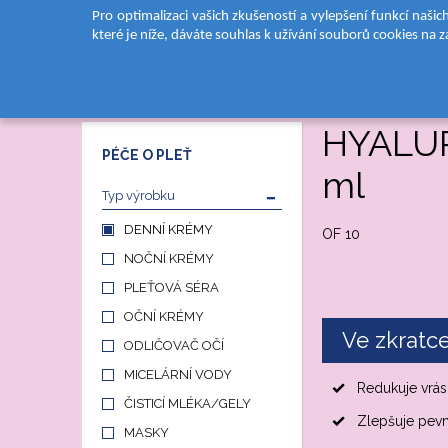
Pro optimalizaci vašich zkušeností a vylepšení funkcí naši
které je níže, dáváte souhlas k užívání souborů cookies na 
DOMŮ
PRODUKTY
PÉČE O PLEŤ
DENNÍ KRÉMY
HYALURON 3D Zp
HYALUR
PÉČE O PLEŤ
ml
Typ výrobku
DENNÍ KRÉMY
OF 10
NOČNÍ KRÉMY
PLEŤOVÁ SÉRA
OČNÍ KRÉMY
Ve zkratc
ODLIČOVAČ OČÍ
MICELÁRNÍ VODY
Redukuje vrás
ČISTICÍ MLÉKA/GELY
Zlepšuje pevn
MASKY