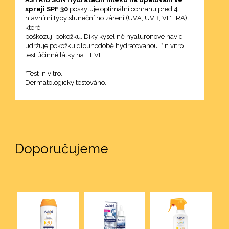
spreji SPF 30
poskytuje optimální ochranu před 4
Elixir
hlavními typy sluneční ho záření (UVA, UVB, VL*, IRA),
které
poškozují pokožku. Díky kyselině hyaluronové navíc
racle
udržuje pokožku dlouhodobě hydratovanou. *In vitro
test účinné látky na HEVL.
en Pro
*Test in vitro.
Dermatologicky testováno.
200 ml
d Care
iotic
Doporučujeme
 rty