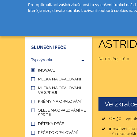
Pro optimalizaci vašich zkušeností a vylepšení funkcí naši
které je níže, dáváte souhlas k užívání souborů cookies na 
DOMŮ
PRODUKTY
SLUNEČNÍ PÉČE
INOVACE
ASTRID SUN Děts
ASTRID 
SLUNEČNÍ PÉČE
Na obličej i tělo
Typ výrobku
INOVACE
MLÉKA NA OPALOVÁNÍ
MLÉKA NA OPALOVÁNÍ
VE SPREJI
KRÉMY NA OPALOVÁNÍ
Ve zkratc
OLEJE NA OPALOVÁNÍ VE
SPREJI
OF 30 - vyso
DĚTSKÁ PÉČE
inovativní slu
PÉČE PO OPALOVÁNÍ
- širokospektrá