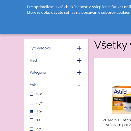
Pre optimalizáciu vašich skúseností a vylepšenie funkcií na
ktoré je dolu, dávate súhlas na používanie súborov cookies
DOMOV
PRODUKTY
STAROSTLIVOSŤ O PLEŤ
Všetky
Typ výrobku
Rad
Kategória
Vek
20+
25+
30+
VITAMIN C Denný
35+
vráskam pre ži
40+