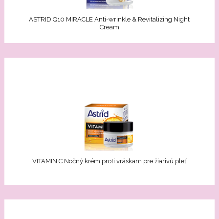
Elixir
ASTRID Q10 MIRACLE Anti-wrinkle & Revitalizing Night
Cream
racle
en Pro
d Care
iotic
tlivosť o pery
VITAMIN C Nočný krém proti vráskam pre žiarivú pleť