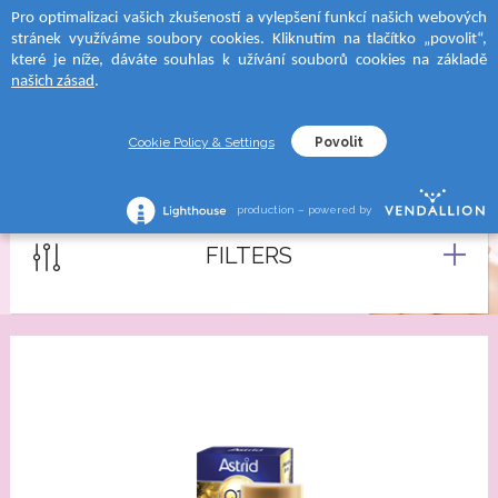
Pro optimalizaci vašich zkušeností a vylepšení funkcí našich webových
 to categories
 to categories
 to categories
 to categories
stránek využíváme soubory cookies. Kliknutím na tlačítko „povolit“,
MENU
SEARCH
které je níže, dáváte souhlas k užívání souborů cookies na základě
ÝROBKU
ýrobku
a
ýrobku
našich zásad
.
 krémy
é krémy
D SUN
o holení
Cookie Policy & Settings
Povolit
NOČNÍ KRÉMY
 krémy
o nohy
RA
a holení
production – powered by
ýrobku
á séra
FILTERS
moments tělové krémy
CE
krémy
na opalování
í mléka/gely
rie
na opalování ve spreji
 vody
lní pokožka
na opalování