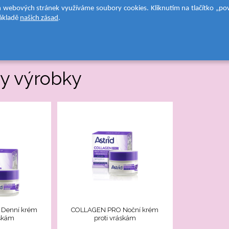
ch webových stránek využíváme soubory cookies. Kliknutím na tlačítko „pov
základě
našich zásad
.
PÉČ
O NÁS
PÉČE O PLEŤ
P
O
PLEŤ
y výrobky
Objevte
novou
řadu
pleťové
péče
založenou
na
hlubokých
znalostech
o
funkci
a
potřebách
pleti
v
Denní krém
COLLAGEN PRO Noční krém
každém
áskám
proti vráskám
věku a