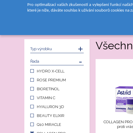
Pro optimalizaci vašich zkušeností a vylepšení funkcí naši
které je níže, dáváte souhlas k užívání souborů cookies na 
DOMŮ
PRODUKTY
PÉČE O PLEŤ
Všechn
Typ výrobku
Řada
HYDRO X-CELL
ROSE PREMIUM
BIORETINOL
VITAMIN C
HYALURON 3D
BEAUTY ELIXIR
COLLAGEN PRO 
Q10 MIRACLE
proti vr