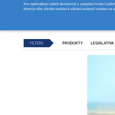
Pro optimalizaci vašich zkušeností a vylepšení funkcí naši
které je níže, dáváte souhlas k užívání souborů cookies na 
DOMŮ
New Series
Landing Page Articles
Eco Sun Articles
INO
FILTERS
PRODUKTY
LEGISLATIVA