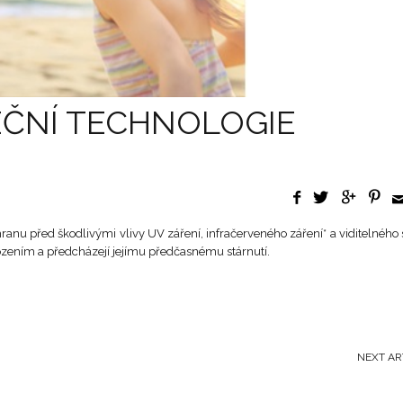
efektivní
kombinaci
moderních
kosmetick
ingrediencí
která
přináší
EČNÍ TECHNOLOGIE
vaší
pokožce
tu
nejlepší
péči a
ochranu.
Vyberte
hranu před škodlivými vlivy UV záření, infračerveného záření* a viditelného s
si ten
správný
zením a předcházejí jejímu předčasnému stárnutí.
mix
produktů
pro
každodenn
péči o
vaši
NEXT AR
pleť!