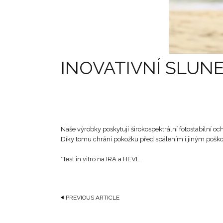
INOVATIVNÍ SLUN
Naše výrobky poskytují širokospektrální fotostabilní oc
Díky tomu chrání pokožku před spálením i jiným poško
*Test in vitro na IRA a HEVL.
PREVIOUS ARTICLE