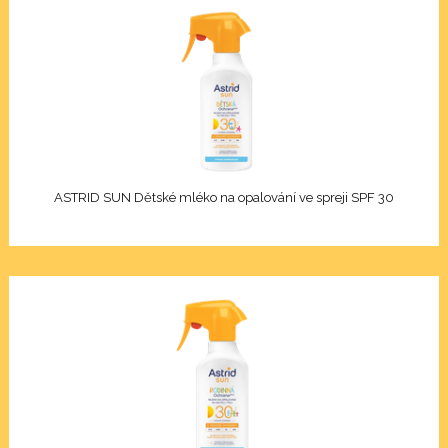
oti vráskám a stárnutí pleti
jící péče
Xcell
ASTRID SUN Dětské mléko na opalování ve spreji SPF 30
Premium
nol
n C
on 3D