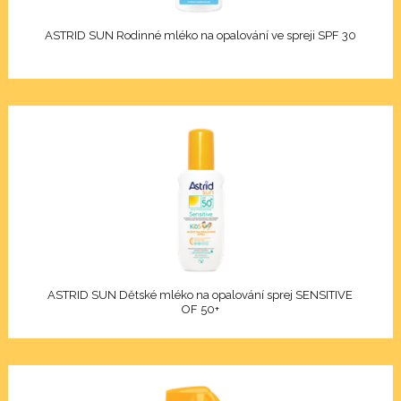
Elixir
ASTRID SUN Rodinné mléko na opalování ve spreji SPF 30
racle
en Pro
d Care
iotic
 rty
ASTRID SUN Dětské mléko na opalování sprej SENSITIVE
OF 50+